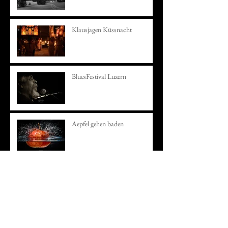
Klausjagen Küssnacht
BluesFestival Luzern
Aepfel gehen baden
Erlebnis Aecherlipass
In Gedenken an mein 35-er