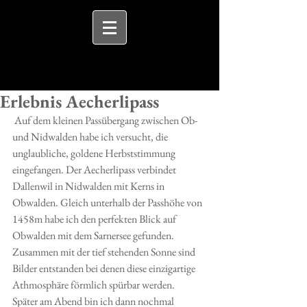
Erlebnis Aecherlipass
 Auf dem kleinen Passübergang zwischen Ob- 
und Nidwalden habe ich versucht, die 
unglaubliche, goldene Herbststimmung 
eingefangen. Der Aecherlipass verbindet 
Dallenwil in Nidwalden mit Kerns in 
Obwalden. Gleich unterhalb der Passhöhe von 
1458m habe ich den perfekten Blick auf  
Obwalden mit dem Sarnersee gefunden. 
Zusammen mit der tief stehenden Sonne sind 
Bilder entstanden bei denen diese einzigartige 
Athmosphäre förmlich spürbar werden. 
Später am Abend bin ich dann nochmal 