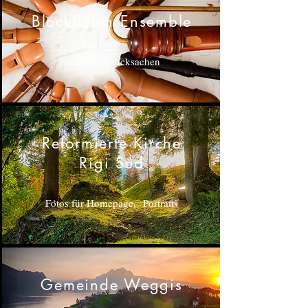
Blockflöten Ensemble
Fotos für Drucksachen
Reformierte Kirche
Rigi Süd
Fotos für Homepage, Portraits
Gemeinde Weggis