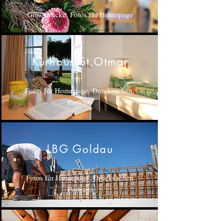
Grossdrucke, Fotos für Homepage
Kurhaus St.Otmar
Fotos für Homepage, Drucksachen,
Portraits
LBG Goldau
Fotos für Homepage, Drucksachen
Portraits