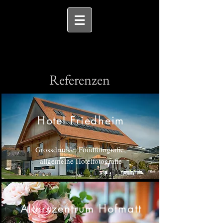
Referenzen
Hotel Friedheim
Grossdrucke, Foodfotografie,
allgemeine Hotelfotografie
Alterszentrum Hofmatt