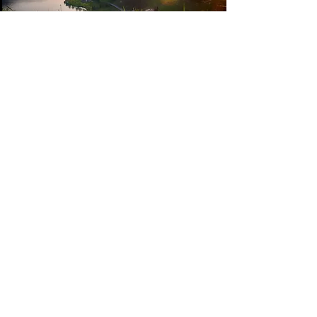
Fotos für Homepage,
Portraits
Destillerie Dettling
Fotoreportage
Ringier Verlag - Albert Köchlin Stiftung - FDP Weggis - Expert
Heller - Hofstetter Gartenbau - Gemeinde Greppen - uvm
Impressum
© 2017by Martin AufderMaur