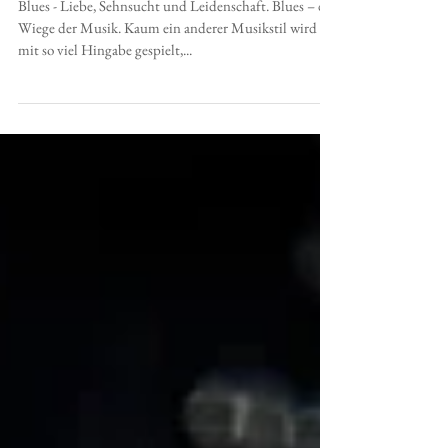
BluesFestival Luzern
Blues - Liebe, Sehnsucht und Leidenschaft. Blues – die
Wiege der Musik. Kaum ein anderer Musikstil wird
mit so viel Hingabe gespielt,...