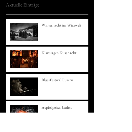
Aktuelle Einträge
Winternacht im Wirzweli
Klausjagen Küssnacht
BluesFestival Luzern
Aepfel gehen baden