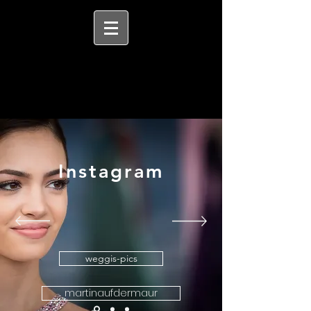
Instagram
weggis-pics
martinaufdermaur