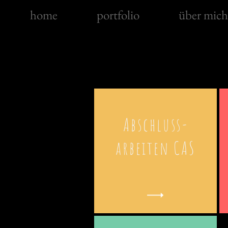
home
portfolio
über mich
Abschluss-
arbeiten CAS